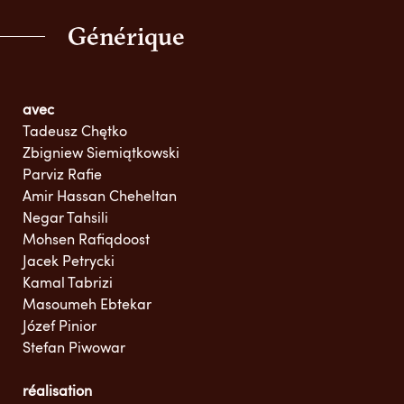
Générique
avec
Tadeusz Chętko
Zbigniew Siemiątkowski
Parviz Rafie
Amir Hassan Cheheltan
Negar Tahsili
Mohsen Rafiqdoost
Jacek Petrycki
Kamal Tabrizi
Masoumeh Ebtekar
Józef Pinior
Stefan Piwowar
réalisation